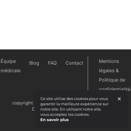
Équipe
Mentions
Blog
FAQ
Contact
médicale
légales &
Politique de
confidentialité
Ce site utilise des cookies pour vous
copyright © 2022 – Clinique Esthétique Capillaire
garantir la meilleure expérience sur
Duquesne, tous droits réservés
notre site. En utilisant notre site,
vous acceptez les cookies.
conception :
meneo
En savoir plus